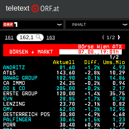
teletext
INHALT
161
163
1/2