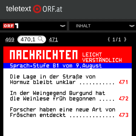
teletext
INHALT
469
471
1/1